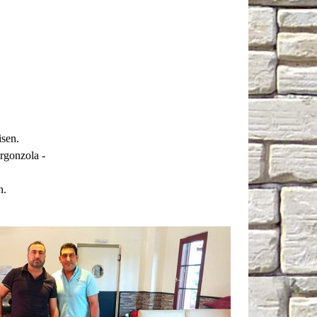
isen.
rgonzola -
n.